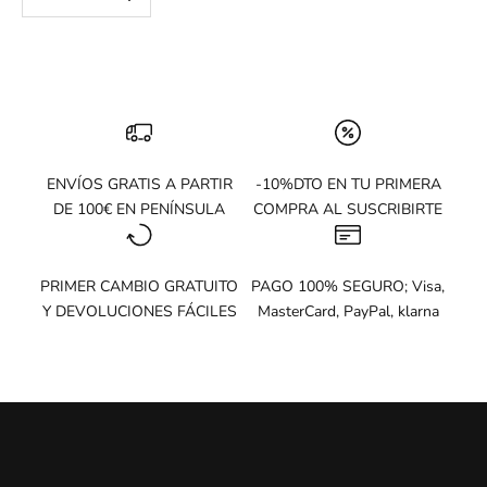
N
T
O
e
n
t
u
p
ENVÍOS GRATIS A PARTIR
-10%DTO EN TU PRIMERA
r
DE 100€ EN PENÍNSULA
COMPRA AL SUSCRIBIRTE
i
m
e
PRIMER CAMBIO GRATUITO
PAGO 100% SEGURO; Visa,
r
Y DEVOLUCIONES FÁCILES
MasterCard, PayPal, klarna
a
c
o
m
p
r
a