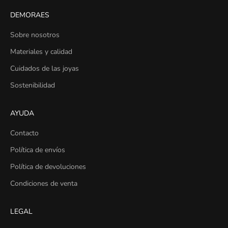
,
DEMORAES
a
d
Sobre nosotros
e
Materiales y calidad
m
á
Cuidados de las joyas
s
Sostenibilidad
d
e
AYUDA
s
e
Contacto
r
l
Política de envíos
a
Política de devoluciones
p
Condiciones de venta
r
i
m
LEGAL
e