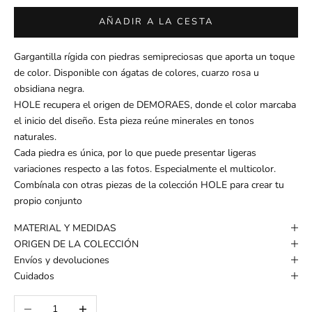
o
AÑADIR A LA CESTA
b
t
Gargantilla rígida con piedras semipreciosas que aporta un toque
é
de color. Disponible con ágatas de colores, cuarzo rosa u
n
obsidiana negra.
u
HOLE recupera el origen de DEMORAES, donde el color marcaba
n
el inicio del diseño. Esta pieza reúne minerales en tonos
-
naturales.
1
Cada piedra es única, por lo que puede presentar ligeras
0
variaciones respecto a las fotos. Especialmente el multicolor.
%
Combínala con otras piezas de la
colección HOLE
para crear tu
d
propio conjunto
e
D
MATERIAL Y MEDIDAS
E
ORIGEN DE LA COLECCIÓN
S
Envíos y devoluciones
C
Cuidados
U
E
Reducir cantidad
Aumentar cantidad